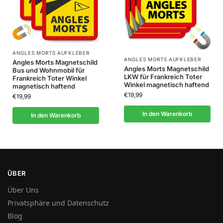
ANGLES MORTS AUFKLEBER
ANGLES MORTS AUFKLEBER
Angles Morts Magnetschild
Angles Morts Magnetschild
Bus und Wohnmobil für
LKW für Frankreich Toter
Frankreich Toter Winkel
Winkel magnetisch haftend
magnetisch haftend
€
19,99
€
19,99
In den Warenkorb
In den Warenkorb
ÜBER
Über Uns
Privatsphäre und Datenschutz
Blog